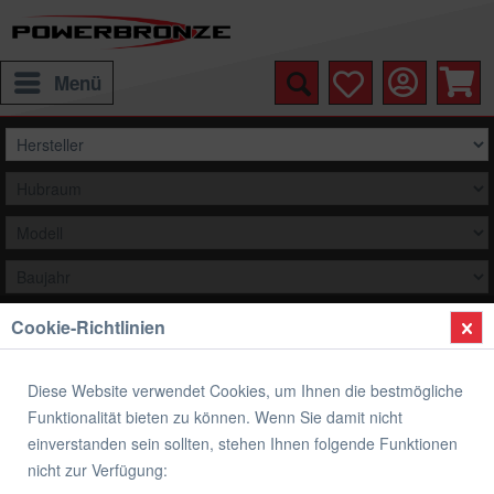
Menü
Cookie-Richtlinien
Auswählen
Übersicht
Hinterradabdeckung
Diese Website verwendet Cookies, um Ihnen die bestmögliche
Funktionalität bieten zu können. Wenn Sie damit nicht
Hinterradabdeckung SUZUKI GSX-R 1000
einverstanden sein sollten, stehen Ihnen folgende Funktionen
2009-2016
nicht zur Verfügung: