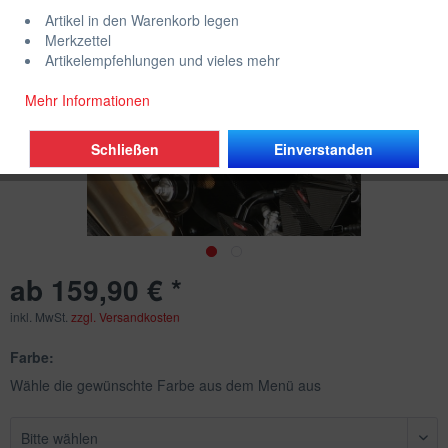
Artikel in den Warenkorb legen
Merkzettel
Artikelempfehlungen und vieles mehr
Mehr Informationen
Schließen
Einverstanden
ab 159,90 € *
inkl. MwSt.
zzgl. Versandkosten
Farbe:
Wähle die gewünschte Farbe aus dem Menü aus