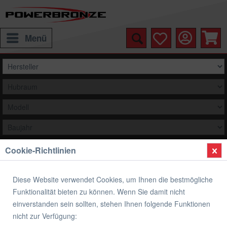
Menü
Cookie-Richtlinien
Auswählen
Übersicht
Hinterradabdeckung
Diese Website verwendet Cookies, um Ihnen die bestmögliche
Funktionalität bieten zu können. Wenn Sie damit nicht
Hinterradabdeckung KAWASAKI Z 1000
einverstanden sein sollten, stehen Ihnen folgende Funktionen
2007-2008
nicht zur Verfügung: