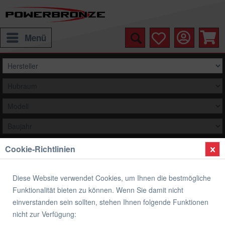
Menü
Cookie-Richtlinien
Auswählen
Übersicht
Hinterradabdeckung
Diese Website verwendet Cookies, um Ihnen die bestmögliche
Funktionalität bieten zu können. Wenn Sie damit nicht
Hinterradabdeckung TRIUMPH
einverstanden sein sollten, stehen Ihnen folgende Funktionen
nicht zur Verfügung: