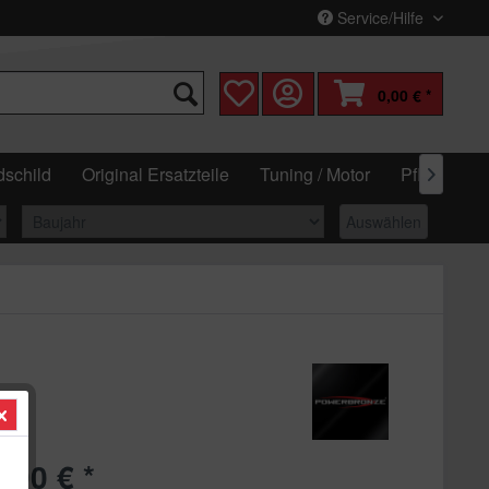
Service/Hilfe
0,00 € *
schild
Original Ersatzteile
Tuning / Motor
Pflege & W

Auswählen
,90 € *