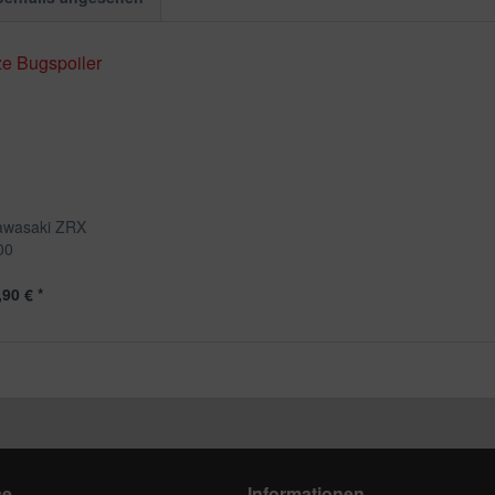
awasaki ZRX
00
90 € *
ce
Informationen