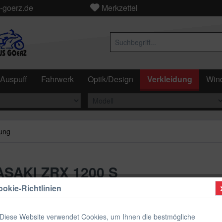
-goerz.de
Merkzettel
Auspuff
Fahrwerk
Optik/Design
Verkleidung
Wind
ung
ASAKI ZRX 1200 S
okie-Richtlinien
ab 129
Diese Website verwendet Cookies, um Ihnen die bestmögliche