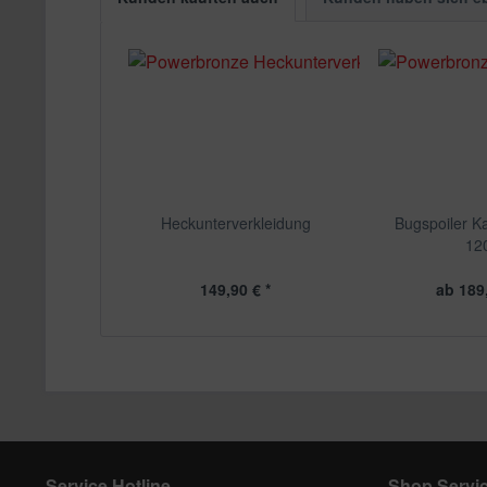
Heckunterverkleidung
Bugspoiler K
12
149,90 € *
ab 189,
Service Hotline
Shop Servi