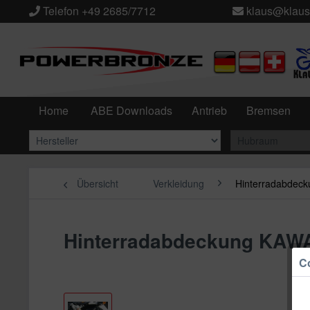
Telefon +49 2685/7712
klaus@klaus
Home
ABE Downloads
Antrieb
Bremsen
Übersicht
Verkleidung
Hinterradabdeck
Hinterradabdeckung KAW
Co