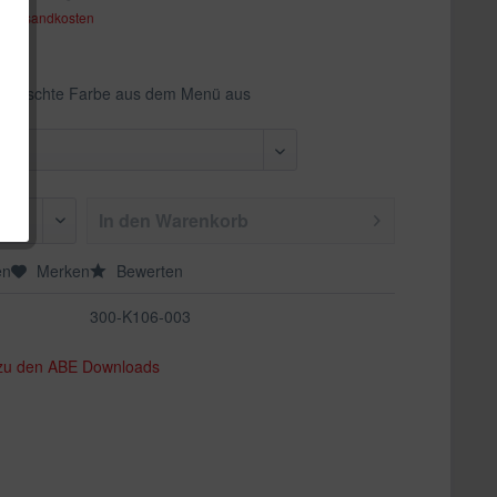
. Versandkosten
ewünschte Farbe aus dem Menü aus
In den
Warenkorb
en
Merken
Bewerten
300-K106-003
 zu den ABE Downloads