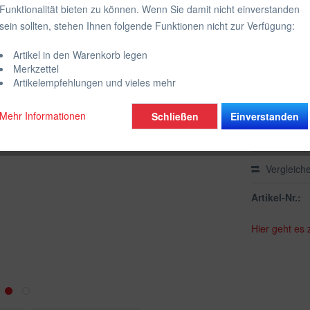
Funktionalität bieten zu können. Wenn Sie damit nicht einverstanden
inkl. MwSt.
zzgl
sein sollten, stehen Ihnen folgende Funktionen nicht zur Verfügung:
Farbe:
Artikel in den Warenkorb legen
Wähle die g
Merkzettel
Artikelempfehlungen und vieles mehr
Mehr Informationen
Schließen
Einverstanden
Vergleich
Artikel-Nr.:
Hier geht es