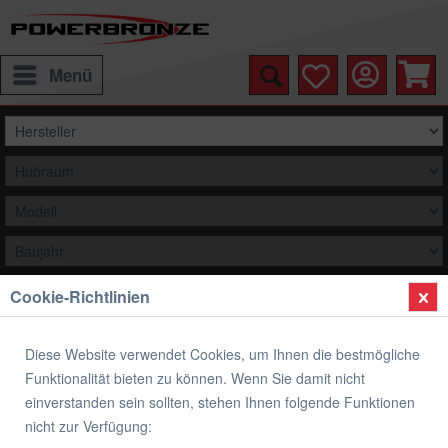
Menü
Cookie-Richtlinien
Auswählen
Übersicht
Hinterradabdeckung
Diese Website verwendet Cookies, um Ihnen die bestmögliche
Funktionalität bieten zu können. Wenn Sie damit nicht
Hinterradabdeckung BMW R 1200 R 2006-
einverstanden sein sollten, stehen Ihnen folgende Funktionen
2014
nicht zur Verfügung: