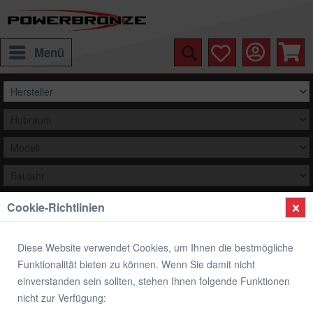
Menü
Cookie-Richtlinien
Auswählen
Übersicht
Heckunterverkleidung
Diese Website verwendet Cookies, um Ihnen die bestmögliche
Funktionalität bieten zu können. Wenn Sie damit nicht
Heckunterverkleidung HONDA
einverstanden sein sollten, stehen Ihnen folgende Funktionen
nicht zur Verfügung: