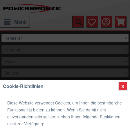
Menü
Cookie-Richtlinien
Auswählen
Übersicht
Heckunterverkleidung
Diese Website verwendet Cookies, um Ihnen die bestmögliche
Funktionalität bieten zu können. Wenn Sie damit nicht
Heckunterverkleidung YAMAHA YZF-R6
einverstanden sein sollten, stehen Ihnen folgende Funktionen
nicht zur Verfügung: