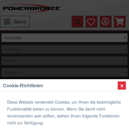
Menü
Cookie-Richtlinien
Auswählen
Übersicht
Heckunterverkleidung
Diese Website verwendet Cookies, um Ihnen die bestmögliche
Funktionalität bieten zu können. Wenn Sie damit nicht
Heckunterverkleidung SUZUKI GSF 650
einverstanden sein sollten, stehen Ihnen folgende Funktionen
BANDIT
nicht zur Verfügung: