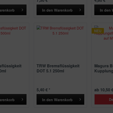
7,50 € *
4,60 € *
arenkorb
In den
Warenkorb
In den
NEU
flüssigkeit
TRW Bremsflüssigkeit
Magura B
0ml
DOT 5.1 250ml
Kupplungs
/ blau...
5,40 € *
ab 10,50 €
De
arenkorb
In den
Warenkorb