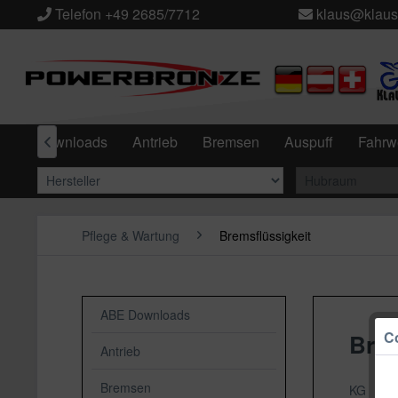
Telefon +49 2685/7712
klaus@klaus
ABE Downloads
Antrieb
Bremsen
Auspuff
Fahrw

Pflege & Wartung
Bremsflüssigkeit
ABE Downloads
Co
Brem
Antrieb
Bremsen
KG