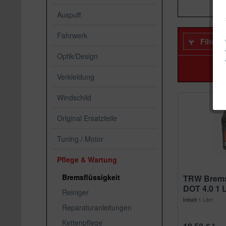
Auspuff
Fahrwerk
Filtern
Optik/Design
Verkleidung
Windschild
Original Ersatzteile
Tuning / Motor
Pflege & Wartung
Bremsflüssigkeit
TRW Brems
DOT 4.0 1 L
Reiniger
Inhalt
1 Liter
Reparaturanleitungen
Kettenpflege