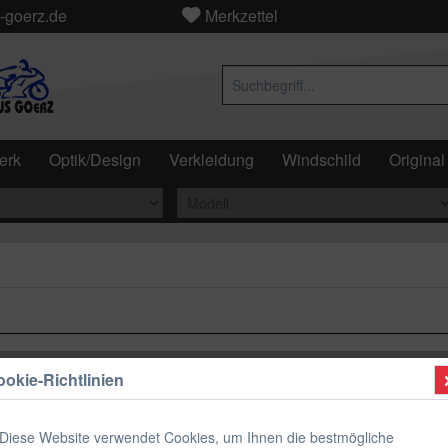
-goerz.de
Merkzettel
erk
Optik/Design
Verkleidung
Windschild
Original
okie-Richtlinien
sflüssigkeit
Diese Website verwendet Cookies, um Ihnen die bestmögliche