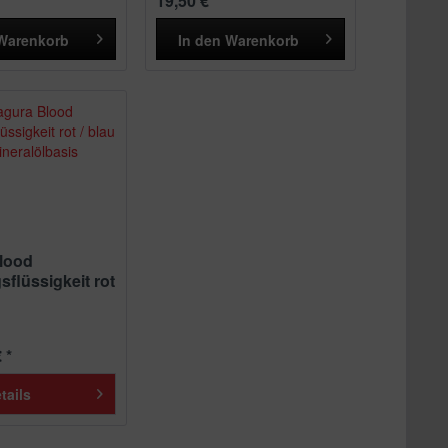
19,50 € *
Warenkorb
In den
Warenkorb
lood
flüssigkeit rot
 *
tails