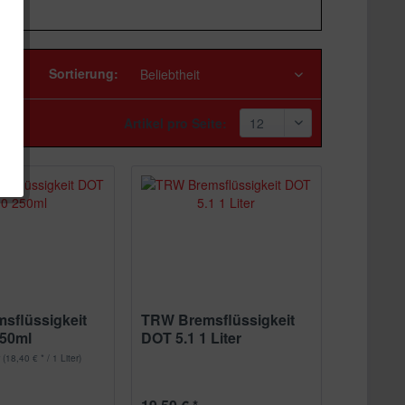
Sortierung:
Artikel pro Seite:
sflüssigkeit
TRW Bremsflüssigkeit
250ml
DOT 5.1 1 Liter
r
(18,40 € * / 1 Liter)