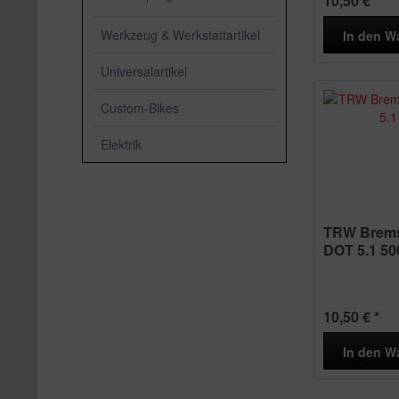
10,50 € *
Werkzeug & Werkstattartikel
In den
W
Universalartikel
Custom-Bikes
Elektrik
TRW Brems
DOT 5.1 50
10,50 € *
In den
W