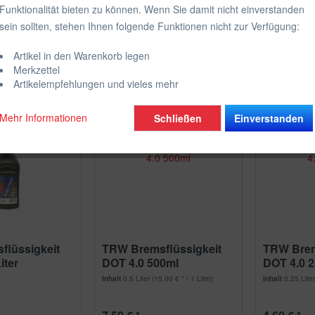
Funktionalität bieten zu können. Wenn Sie damit nicht einverstanden
sein sollten, stehen Ihnen folgende Funktionen nicht zur Verfügung:
Artikel in den Warenkorb legen
Merkzettel
Artikelempfehlungen und vieles mehr
Mehr Informationen
Schließen
Einverstanden
flüssigkeit
TRW Bremsflüssigkeit
TRW Brem
iter
DOT 4.0 500ml
DOT 4.0 
Inhalt
0.5 Liter
(15,00 € * / 1 Liter)
Inhalt
0.25 Lite