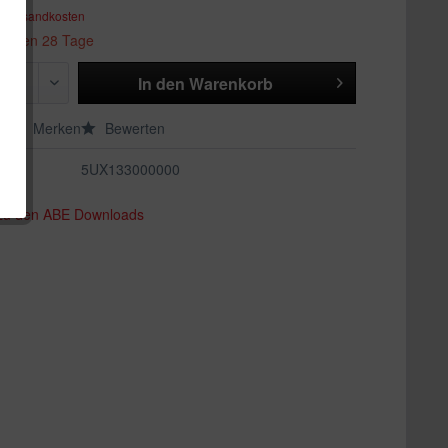
. Versandkosten
 binnen 28 Tage
In den
Warenkorb
en
Merken
Bewerten
5UX133000000
 zu den ABE Downloads