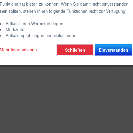
Funktionalität bieten zu können. Wenn Sie damit nicht einverstanden
inkl. MwSt.
zzgl
sein sollten, stehen Ihnen folgende Funktionen nicht zur Verfügung:
Lieferzeit
Artikel in den Warenkorb legen
Merkzettel
Artikelempfehlungen und vieles mehr
Vergleich
Mehr Informationen
Schließen
Einverstanden
Artikel-Nr.:
Hier geht es