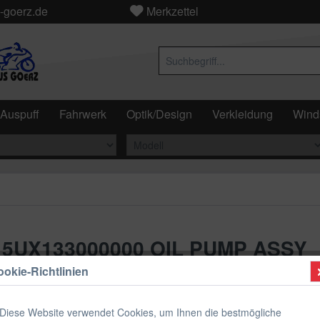
-goerz.de
Merkzettel
Auspuff
Fahrwerk
Optik/Design
Verkleidung
Wind
il 5UX133000000 OIL PUMP ASSY
okie-Richtlinien
281,33
Diese Website verwendet Cookies, um Ihnen die bestmögliche