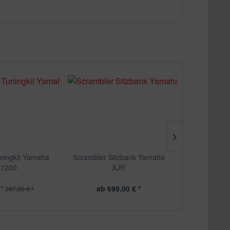
uningkit Yamaha
Scrambler Sitzbank Yamaha
Kineo Drah
1200
XJR
Schlauchlo
*
ab 699,00 € *
ab 2.
397,80 € *