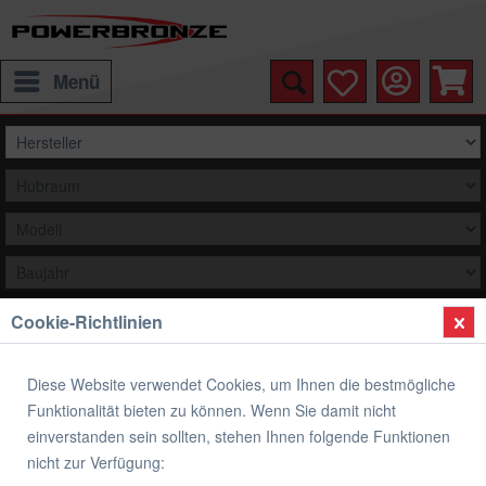
Menü
Cookie-Richtlinien
Auswählen
Übersicht
Scheinwerferabdeckung
Diese Website verwendet Cookies, um Ihnen die bestmögliche
Funktionalität bieten zu können. Wenn Sie damit nicht
Scheinwerferabdeckungen BMW
einverstanden sein sollten, stehen Ihnen folgende Funktionen
nicht zur Verfügung: