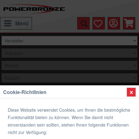
Menü
Cookie-Richtlinien
Auswählen
Übersicht
Scheinwerferabdeckung
Diese Website verwendet Cookies, um Ihnen die bestmögliche
Funktionalität bieten zu können. Wenn Sie damit nicht
Scheinwerferabdeckungen BMW S 1000
einverstanden sein sollten, stehen Ihnen folgende Funktionen
XR
nicht zur Verfügung: