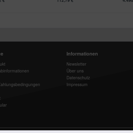
 € *
112,79 € *
4.490
ce
Informationen
ukt
Newsletter
rabinformationen
Über uns
Datenschutz
Zahlungsbedingungen
Impressum
t
ular