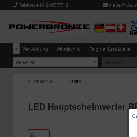
Telefon +49 2685/7712
klaus@klaus
Design
Verkleidung
Windschild
Original Ersatzteile

Übersicht
Elektrik
LED Hauptscheinwerfer RE
Co