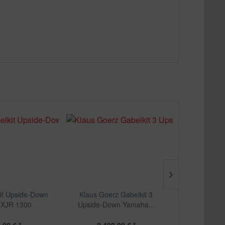
kit Upside-Down
Klaus Goerz Gabelkit 3
Café-Racer 
XJR 1300
Upside-Down Yamaha...
XJR 120