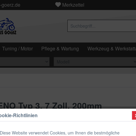
-goerz.de
Merkzettel
Tuning / Motor
Pflege & Wartung
Werkzeug & Werkstatta
NO Typ 3, 7 Zoll, 200mm
okie-Richtlinien
269,95
Diese Website verwendet Cookies, um Ihnen die bestmögliche