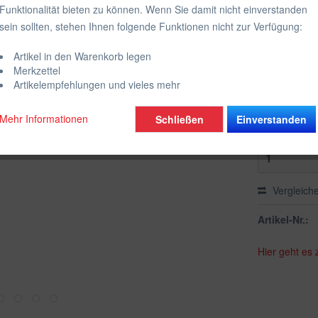
Funktionalität bieten zu können. Wenn Sie damit nicht einverstanden
inkl. MwSt.
zzgl
sein sollten, stehen Ihnen folgende Funktionen nicht zur Verfügung:
Sofort vers
Artikel in den Warenkorb legen
Farbe:
Merkzettel
Wähle die g
Artikelempfehlungen und vieles mehr
Mehr Informationen
Schließen
Einverstanden
Vergleich
Artikel-Nr.:
Hier geht es