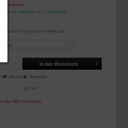
. Versandkosten
andfertig, Lieferzeit ca. 1-3 Werktage
ewünschte Farbe aus dem Menü aus
In den
Warenkorb
en
Merken
Bewerten
223-147
 zu den ABE Downloads