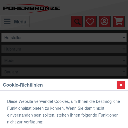
Menü
Cookie-Richtlinien
Auswählen
Übersicht
Elektrik
Diese Website verwendet Cookies, um Ihnen die bestmögliche
Funktionalität bieten zu können. Wenn Sie damit nicht
LED Hauptscheinwerfer mit Kurvenlicht 7
einverstanden sein sollten, stehen Ihnen folgende Funktionen
Zoll, 200mm Typ 8
nicht zur Verfügung: