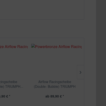
acingscheibe
Airflow Racingscheibe
Airflow 
ble) TRIUMPH...
(Double- Bubble) TRIUMPH
(Double- Bu
,90 € *
ab 89,90 € *
ab 8