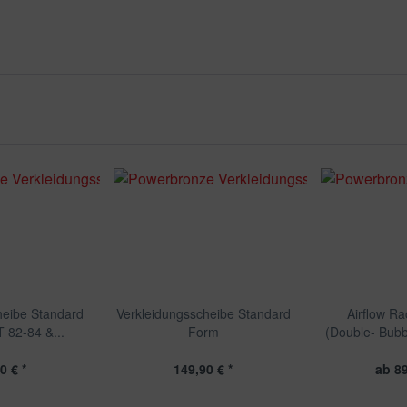
heibe Standard
Verkleidungsscheibe Standard
Airflow R
82-84 &...
Form
(Double- Bub
0 € *
149,90 € *
ab 89