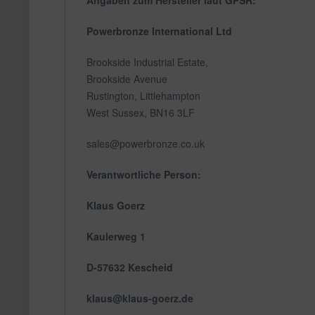
Angaben zum Hersteller laut GPSR:
Powerbronze International Ltd
Brookside Industrial Estate,
Brookside Avenue
Rustington, Littlehampton
West Sussex, BN16 3LF
sales@powerbronze.co.uk
Verantwortliche Person:
Klaus Goerz
Kaulerweg 1
D-57632 Kescheid
klaus@klaus-goerz.de