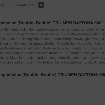
uge
Bewertungen
0
ngscheibe (Double- Bubble) TRIUMPH DAYTONA 600"
w-Scheibe, die im Rennsport entwickelt wurde, bietet perfekten Winds
 nur nach oben gedrückt, sondern wird um den Fahrer herumgeleitet. Da
lleine mit der Racingscheibe eine höhere Endgeschwindigkeit von bis 
ind somit nicht eintragungspflichtig. Die britischen Superbike Mei
 große Auswahl an aktuellen Modellen täuschen, denke nicht dass Dein M
elfalt an Daten von Scheiben auch für ältere Fahrzeugmodelle vor. du wir
meisten Modelle nur leicht und dunkel getönte Scheiben als Lagerware
itte Lieferzeit anfragen). Wir fertigen keine Regenbogen-Effekt Scheibe
acingscheibe (Double- Bubble) TRIUMPH DAYTONA 60