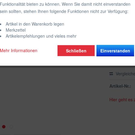
Funktionalität bieten zu können. Wenn Sie damit nicht einverstanden
inkl. MwSt.
zzgl
sein sollten, stehen Ihnen folgende Funktionen nicht zur Verfügung:
Farbe:
Artikel in den Warenkorb legen
Wähle die g
Merkzettel
Artikelempfehlungen und vieles mehr
Mehr Informationen
Schließen
Einverstanden
Vergleich
Artikel-Nr.:
Hier geht es