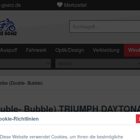
-goerz.de
Merkzettel
Auspuff
Fahrwerk
Optik/Design
Verkleidung
Wind
eibe (Double- Bubble)
Double- Bubble) TRIUMPH DAYTON
okie-Richtlinien
ab 89,
Diese Website verwendet Cookies, um Ihnen die bestmögliche