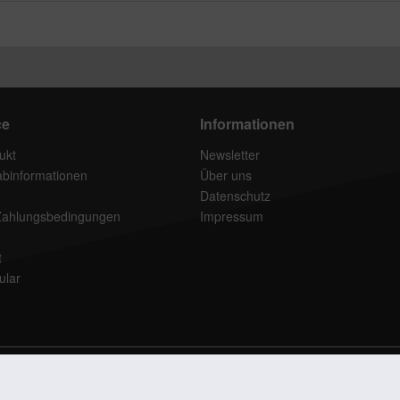
ce
Informationen
ukt
Newsletter
rabinformationen
Über uns
Datenschutz
Zahlungsbedingungen
Impressum
t
ular
setzl. Mehrwertsteuer zzgl.
Versandkosten
und ggf. Nachnahmegebühren, wenn nich