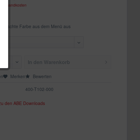
. Versandkosten
ewünschte Farbe aus dem Menü aus
In den
Warenkorb
en
Merken
Bewerten
400-T102-000
 zu den ABE Downloads