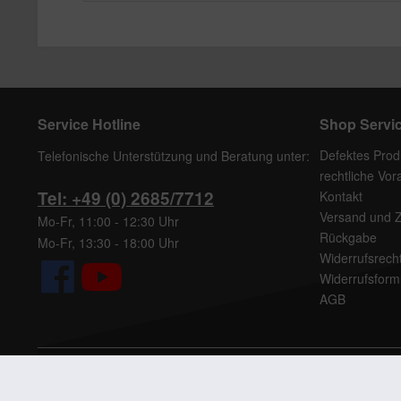
Service Hotline
Shop Servi
Defektes Prod
Telefonische Unterstützung und Beratung unter:
rechtliche Vo
Tel: +49 (0) 2685/7712
Kontakt
Versand und 
Mo-Fr, 11:00 - 12:30 Uhr
Rückgabe
Mo-Fr, 13:30 - 18:00 Uhr
Widerrufsrech
Widerrufsform
AGB
* Alle Preise inkl. ge