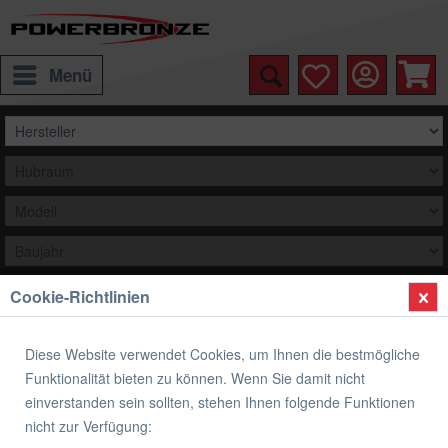
Menü
Cookie-Richtlinien
Auswählen
Übersicht
Sitzabdeckung
Diese Website verwendet Cookies, um Ihnen die bestmögliche
Funktionalität bieten zu können. Wenn Sie damit nicht
Sitzabdeckung KAWASAKI ZX6-R
einverstanden sein sollten, stehen Ihnen folgende Funktionen
nicht zur Verfügung: