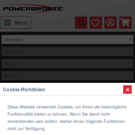
Menü
Cookie-Richtlinien
Auswählen
Übersicht
Hinterradabdeckung
Diese Website verwendet Cookies, um Ihnen die bestmögliche
Funktionalität bieten zu können. Wenn Sie damit nicht
Hinterradabdeckung KAWASAKI
einverstanden sein sollten, stehen Ihnen folgende Funktionen
nicht zur Verfügung: