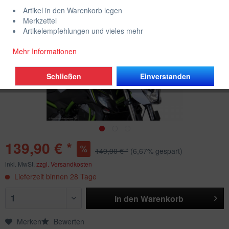
Artikel in den Warenkorb legen
Merkzettel
Artikelempfehlungen und vieles mehr
Mehr Informationen
Schließen
Einverstanden
139,90 € *
149,90 € *
(6,67% gespart)
inkl. MwSt.
zzgl. Versandkosten
Lieferzeit binnen 28 Tage
In den
Warenkorb
Merken
Bewerten