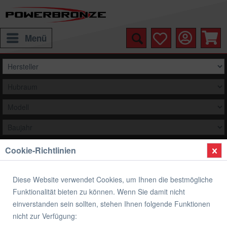
Menü
Cookie-Richtlinien
Auswählen
Übersicht
Handprotektoren
Diese Website verwendet Cookies, um Ihnen die bestmögliche
Funktionalität bieten zu können. Wenn Sie damit nicht
Handprotektoren KAWASAKI Z 650 2017-
einverstanden sein sollten, stehen Ihnen folgende Funktionen
2021
nicht zur Verfügung: