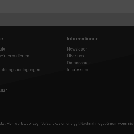
ce
Informationen
ukt
Newsletter
rabinformationen
Über uns
Datenschutz
Zahlungsbedingungen
Impressum
t
ular
setzl. Mehrwertsteuer zzgl.
Versandkosten
und ggf. Nachnahmegebühren, wenn nich