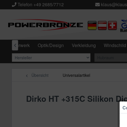
Telefon +49 2685/7712
klaus@klaus
ff
Fahrwerk
Optik/Design
Verkleidung
Windschild

Übersicht
Universalartikel
Dirko HT +315C Silikon D
Co