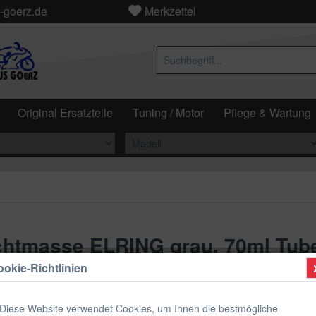
-goerz.de
Merkzettel
Original Ersatzteile
Tuning / Motor
Pflege & Wartung
ichtmasse ELRING grau, 70ml Tub
okie-Richtlinien
9,90 €
Diese Website verwendet Cookies, um Ihnen die bestmögliche