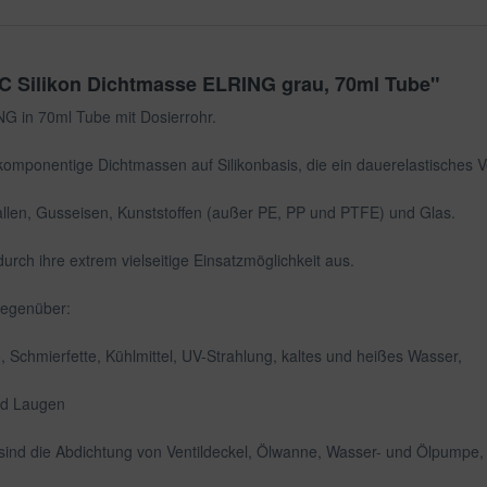
C Silikon Dichtmasse ELRING grau, 70ml Tube"
G in 70ml Tube mit Dosierrohr.
omponentige Dichtmassen auf Silikonbasis, die ein dauerelastisches Ve
tallen, Gusseisen, Kunststoffen (außer PE, PP und PTFE) und Glas.
durch ihre extrem vielseitige Einsatzmöglichkeit aus.
gegenüber:
, Schmierfette, Kühlmittel, UV-Strahlung, kaltes und heißes Wasser,
nd Laugen
 sind die Abdichtung von Ventildeckel, Ölwanne, Wasser- und Ölpumpe,