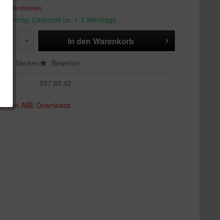
. Versandkosten
andfertig, Lieferzeit ca. 1-3 Werktage
In den
Warenkorb
en
Merken
Bewerten
557.65.42
 zu den ABE Downloads