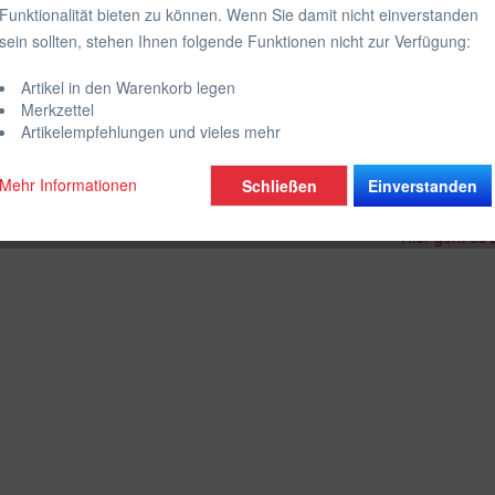
Funktionalität bieten zu können. Wenn Sie damit nicht einverstanden
inkl. MwSt.
zzgl
sein sollten, stehen Ihnen folgende Funktionen nicht zur Verfügung:
Sofort vers
Artikel in den Warenkorb legen
Merkzettel
Artikelempfehlungen und vieles mehr
Vergleich
Mehr Informationen
Schließen
Einverstanden
Artikel-Nr.:
Hier geht es