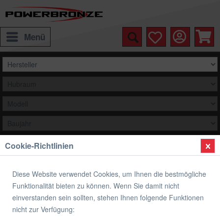
Menü
Cookie-Richtlinien
Auswählen
Übersicht
Yamaha
Diese Website verwendet Cookies, um Ihnen die bestmögliche
Funktionalität bieten zu können. Wenn Sie damit nicht
original Yamaha Ersatzteil 6E5438740100
einverstanden sein sollten, stehen Ihnen folgende Funktionen
RING, BACK-UP 4
nicht zur Verfügung: