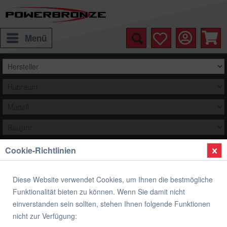
Menü
Cookie-Richtlinien
Auswählen
Übersicht
Yamaha
Diese Website verwendet Cookies, um Ihnen die bestmögliche
Funktionalität bieten zu können. Wenn Sie damit nicht
original Yamaha Ersatzteil 6E5438260000
einverstanden sein sollten, stehen Ihnen folgende Funktionen
PULG, TAPER SCREW
nicht zur Verfügung: