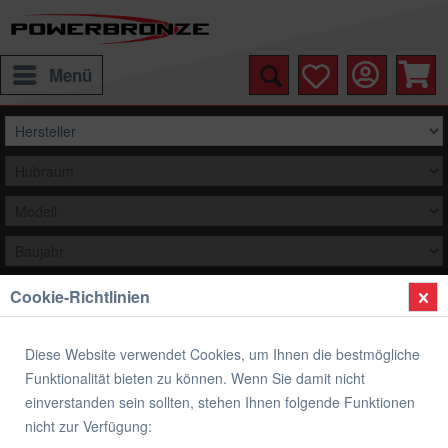
Menü
Cookie-Richtlinien
Auswählen
Übersicht
Yamaha
Diese Website verwendet Cookies, um Ihnen die bestmögliche
Funktionalität bieten zu können. Wenn Sie damit nicht
original Yamaha Ersatzteil 62T243130100
einverstanden sein sollten, stehen Ihnen folgende Funktionen
PIPE 3
nicht zur Verfügung: