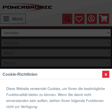
Menü
Cookie-Richtlinien
Auswählen
Übersicht
Yamaha
Diese Website verwendet Cookies, um Ihnen die bestmögliche
Funktionalität bieten zu können. Wenn Sie damit nicht
original Yamaha Ersatzteil 908900672000
einverstanden sein sollten, stehen Ihnen folgende Funktionen
VALVE SEAT CUTTER 30 DEG, -36.
nicht zur Verfügung: