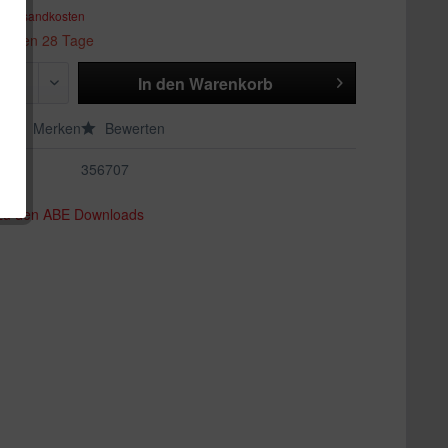
. Versandkosten
 binnen 28 Tage
In den
Warenkorb
en
Merken
Bewerten
356707
 zu den ABE Downloads