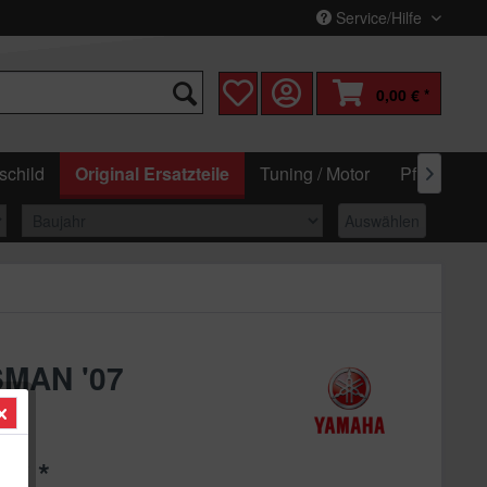
Service/Hilfe
0,00 € *
schild
Original Ersatzteile
Tuning / Motor
Pflege & W

Auswählen
SMAN '07
 € *