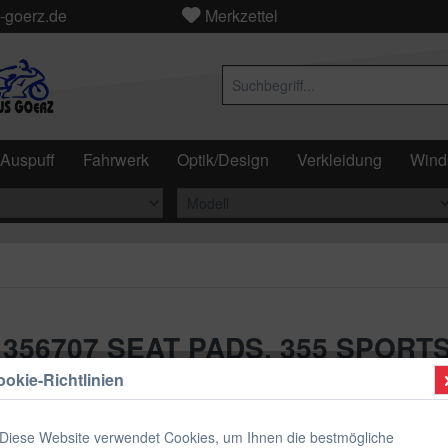
-goerz.de
Merkzettel
Auspuff
Fahrwerk
Optik/Design
Verkleidung
Wind
il 356707 SEAT PADS, 355 SPORT
okie-Richtlinien
133,47
Diese Website verwendet Cookies, um Ihnen die bestmögliche