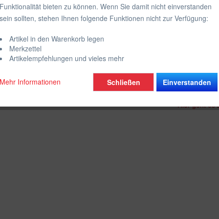
Funktionalität bieten zu können. Wenn Sie damit nicht einverstanden
inkl. MwSt.
zzgl
sein sollten, stehen Ihnen folgende Funktionen nicht zur Verfügung:
Lieferzeit
Artikel in den Warenkorb legen
Merkzettel
Artikelempfehlungen und vieles mehr
Vergleich
Mehr Informationen
Schließen
Einverstanden
Artikel-Nr.:
Hier geht es