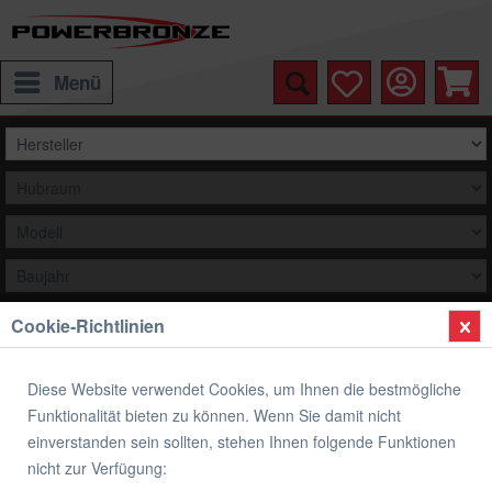
Menü
Cookie-Richtlinien
Auswählen
Übersicht
Yamaha
Diese Website verwendet Cookies, um Ihnen die bestmögliche
Funktionalität bieten zu können. Wenn Sie damit nicht
original Yamaha Ersatzteil 1E6253040000
einverstanden sein sollten, stehen Ihnen folgende Funktionen
SPOKE SET (REAR)
nicht zur Verfügung: